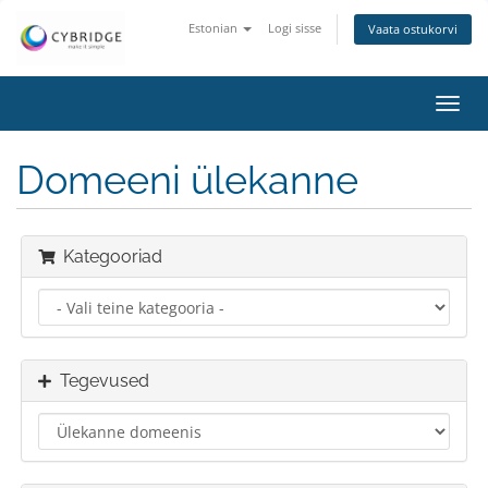
Estonian
Logi sisse
Vaata ostukorvi
Lülit
navig
Domeeni ülekanne
Kategooriad
Tegevused