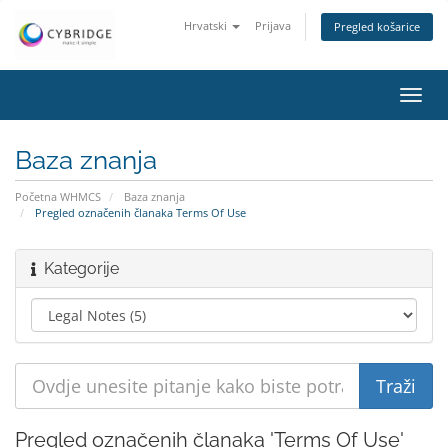
Hrvatski
Prijava
Pregled košarice
Preba
navig
Baza znanja
Početna WHMCS
Baza znanja
Pregled označenih članaka Terms Of Use
Kategorije
Pregled označenih članaka 'Terms Of Use'