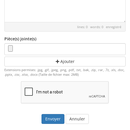
lines: 0 words: 0
enregistré
Pièce(s) jointe(s)
Ajouter
Extensions permises: .jpg, .gif, .jpeg, .png, .pdf, .txt, .bak, .zip, .rar, .7z, .xls, .doc,
.pptx, .csv, .xlsx, .docx (Taille de fichier max: 2MB)
Annuler