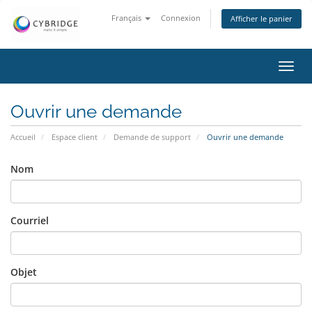
Français
Connexion
Afficher le panier
Bascu
la
navig
Ouvrir une demande
Accueil
Espace client
Demande de support
Ouvrir une demande
Nom
Courriel
Objet