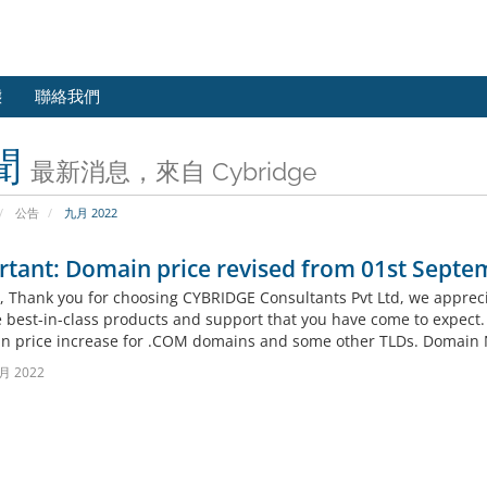
態
聯絡我們
聞
最新消息，來自 Cybridge
公告
九月 2022
tant: Domain price revised from 01st Septe
l, Thank you for choosing CYBRIDGE Consultants Pvt Ltd, we appreci
 best-in-class products and support that you have come to expect. D
n price increase for .COM domains and some other TLDs. Domain N
月 2022