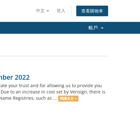
中文
登入
查看購物車
帳戶
mber 2022
ate your trust and for allowing us to provide you
ue to an increase in cost set by Verisign, there is
ame Registries, such as ...
閱讀全文 »