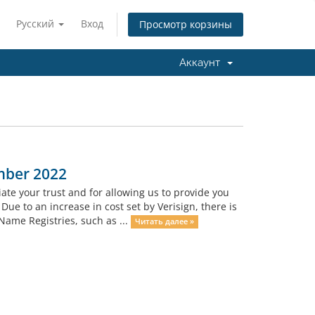
Русский
Вход
Просмотр корзины
Аккаунт
mber 2022
ate your trust and for allowing us to provide you
ue to an increase in cost set by Verisign, there is
ame Registries, such as ...
Читать далее »