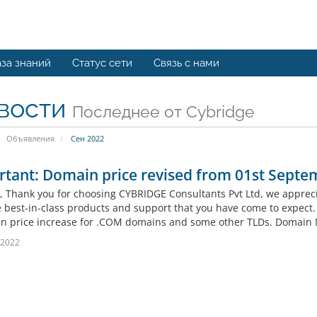
за знаний
Статус сети
Связь с нами
вости
Последнее от Cybridge
Объявления
Сен 2022
tant: Domain price revised from 01st Septe
l, Thank you for choosing CYBRIDGE Consultants Pvt Ltd, we appreci
 best-in-class products and support that you have come to expect. D
n price increase for .COM domains and some other TLDs. Domain N
 2022