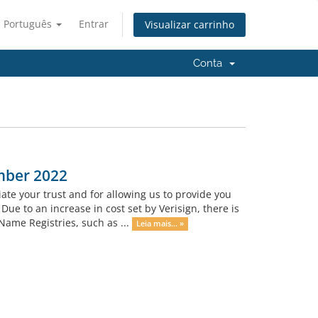
Português
Entrar
Visualizar carrinho
Conta
mber 2022
ate your trust and for allowing us to provide you
ue to an increase in cost set by Verisign, there is
ame Registries, such as ...
Leia mais... »