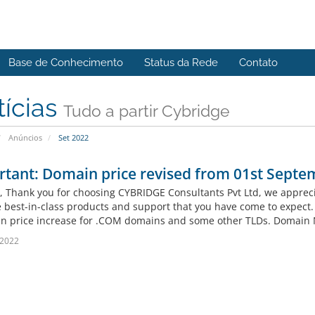
Base de Conhecimento
Status da Rede
Contato
tícias
Tudo a partir Cybridge
Anúncios
Set 2022
tant: Domain price revised from 01st Septe
l, Thank you for choosing CYBRIDGE Consultants Pvt Ltd, we appreci
 best-in-class products and support that you have come to expect. D
n price increase for .COM domains and some other TLDs. Domain N
 2022