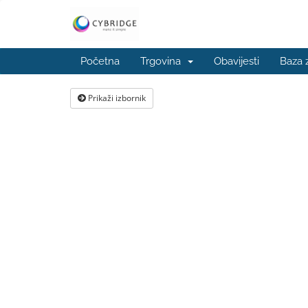
Početna
Trgovina
Obavijesti
Baza 
Prikaži izbornik