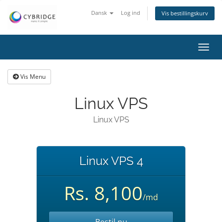
Dansk
Log ind
Vis bestillingskurv
Skift
navig
Vis Menu
Linux VPS
Linux VPS
Linux VPS 4
Rs. 8,100
/md