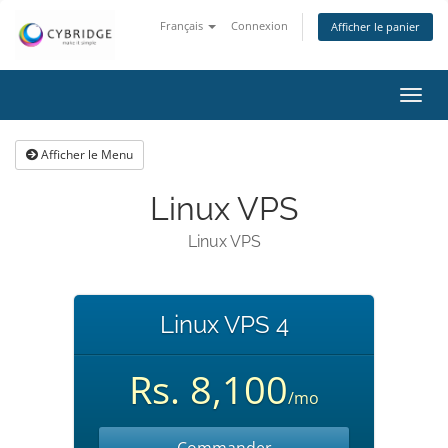
Français
Connexion
Afficher le panier
Bascu
la
navig
Afficher le Menu
Linux VPS
Linux VPS
Linux VPS 4
Rs. 8,100
/mo