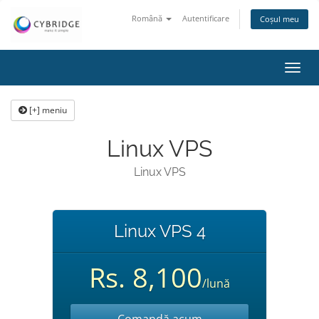
Română
Autentificare
Coșul meu
Navi
Toggl
[+] meniu
Linux VPS
Linux VPS
Linux VPS 4
Rs. 8,100
/lună